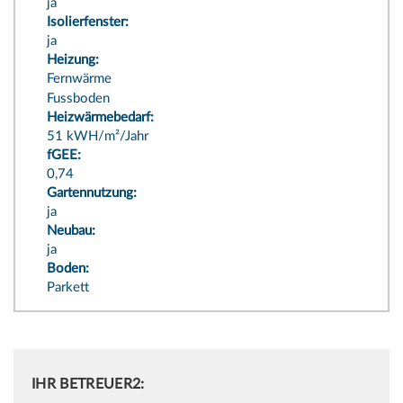
ja
Isolierfenster:
ja
Heizung:
Fernwärme
Fussboden
Heizwärmebedarf:
51 kWH/m²/Jahr
fGEE:
0,74
Gartennutzung:
ja
Neubau:
ja
Boden:
Parkett
IHR BETREUER2: