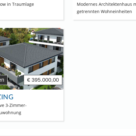
ow in Traumlage
Modernes Architektenhaus m
getrennten Wohneinheiten
en
€ 395.000,00
ZING
ive 3-Zimmer-
uwohnung