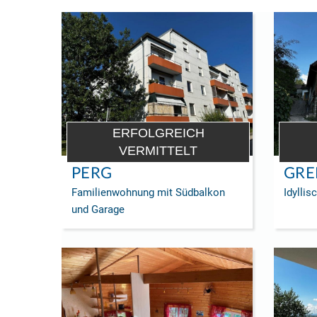
ERFOLGREICH
VERMITTELT
PERG
GRE
Familienwohnung mit Südbalkon
Idyllis
und Garage