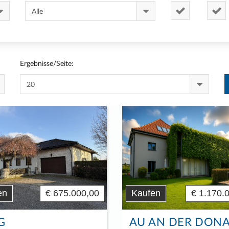
Ergebnisse/Seite:
en
€ 675.000,00
Kaufen
€ 1.170.
G
AU AN DER DON